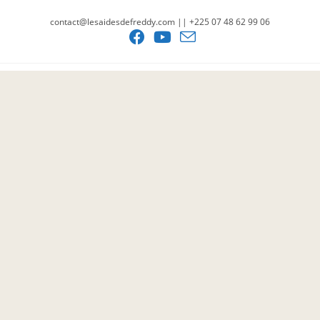
contact@lesaidesdefreddy.com || +225 07 48 62 99 06