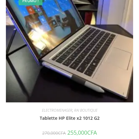
PROMO !
ELECTROMENAGER
,
RAI BOUTIQUE
Tablette HP Elite x2 1012 G2
255,000
CFA
270,000
CFA