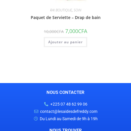
RAI BOUTIQUE
,
SOIN
Paquet de Serviette – Drap de bain
7,000
CFA
10,000
CFA
Ajouter au panier
NOUS CONTACTER
+225 07 48 62 99 06
contact@lesaidesdefreddy.com
Du Lundi au Samedi de 9h à 19h
NOUS TROUVER