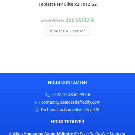
Tablette HP Elite x2 1012 G2
255,000
CFA
270,000
CFA
Ajouter au panier
NOUS CONTACTER
+225 07 48 62 99 06
contact@lesaidesdefreddy.com
Du Lundi au Samedi de 9h à 19h
NOUS TROUVER
Abidjan
Yopougon Camp-Militaire
En Face
Du Collège Moderne