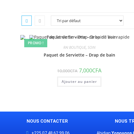
Vue rapide
PROMO !
RAI BOUTIQUE
,
SOIN
Paquet de Serviette – Drap de bain
7,000
CFA
10,000
CFA
Ajouter au panier
NOUS CONTACTER
NOUS T
+225 07 48 62 99 06
Abidjan
Yopougon C