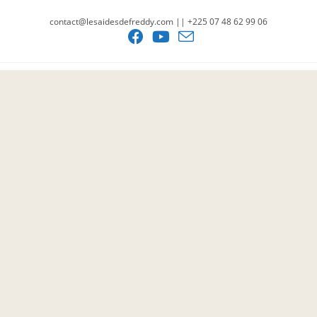
contact@lesaidesdefreddy.com || +225 07 48 62 99 06