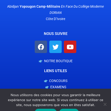
Abidjan
Yopougon Camp-Militaire
En Face
Du Collège Moderne
DORIAN
Côte D’Ivoire
NOUS SUIVRE
NOTRE BOUTIQUE
LIENS UTILES
CONCOURS
EXAMENS
EDUCATION FINANCIERE
Nous utilisons des cookies pour vous garantir la meilleure
NOS SERVICES
expérience sur notre site web. Si vous continuez à utiliser ce
site, nous supposerons que vous en êtes satisfait.