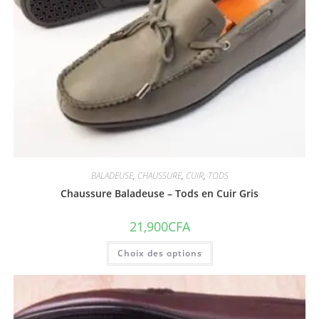
BALADEUSE
,
CHAUSSURE
,
CUIR
,
TODS
Chaussure Baladeuse – Tods en Cuir Gris
21,900
CFA
Choix des options