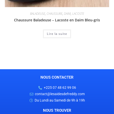
BALADEUSE
,
CHAUSSURE
,
DAIM
,
LACOSTE
Chaussure Baladeuse – Lacoste en Daim Bleu-gris
Lire la suite
NOUS CONTACTER
+225 07 48 62 99 06
contact@lesaidesdefreddy.com
Du Lundi au Samedi de 9h à 19h
NOUS TROUVER