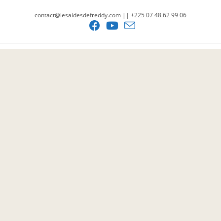
contact@lesaidesdefreddy.com || +225 07 48 62 99 06