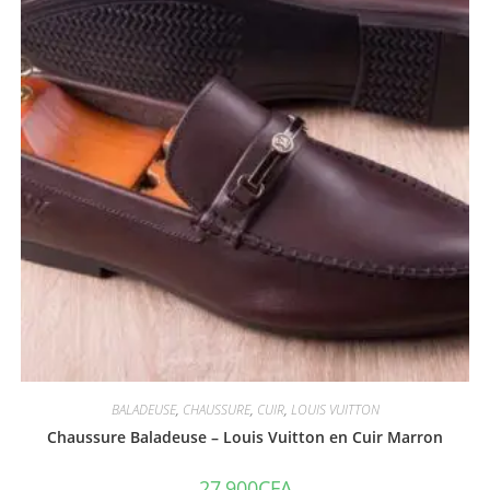
BALADEUSE
,
CHAUSSURE
,
CUIR
,
LOUIS VUITTON
Chaussure Baladeuse – Louis Vuitton en Cuir Marron
27,900
CFA