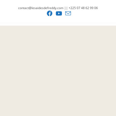
contact@lesaidesdefreddy.com || +225 07 48 62 99 06