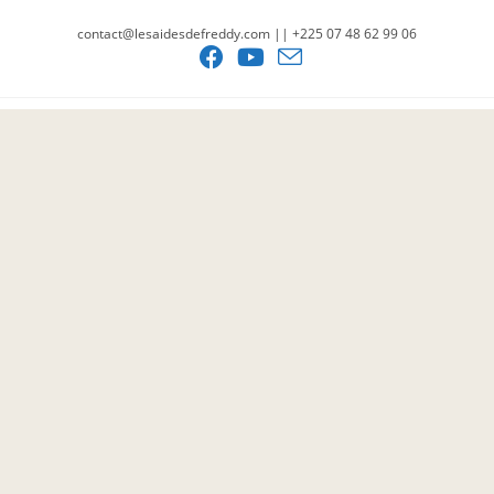
contact@lesaidesdefreddy.com || +225 07 48 62 99 06