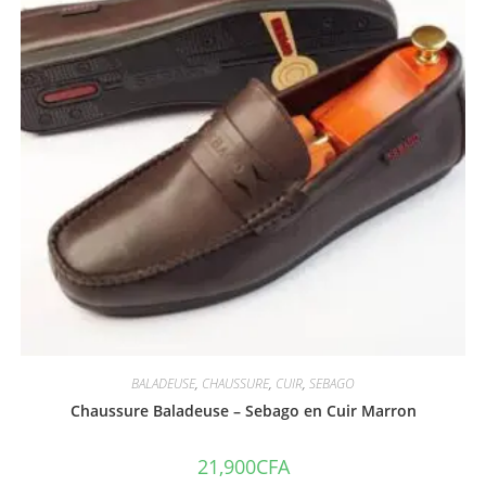
BALADEUSE
,
CHAUSSURE
,
CUIR
,
SEBAGO
Chaussure Baladeuse – Sebago en Cuir Marron
21,900
CFA