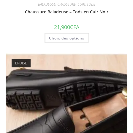
BALADEUSE
,
CHAUSSURE
,
CUIR
,
TODS
Chaussure Baladeuse – Tods en Cuir Noir
21,900
CFA
Choix des options
ÉPUISÉ