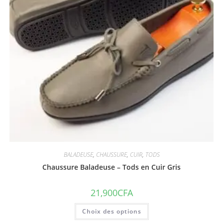
BALADEUSE
,
CHAUSSURE
,
CUIR
,
TODS
Chaussure Baladeuse – Tods en Cuir Gris
21,900
CFA
Choix des options