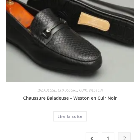
BALADEUSE
,
CHAUSSURE
,
CUIR
,
WESTON
Chaussure Baladeuse – Weston en Cuir Noir
Lire la suite
1
2