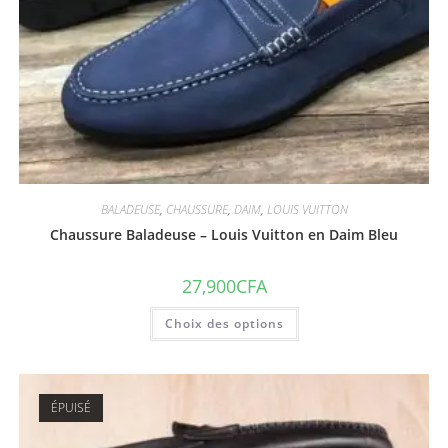
BALADEUSE
,
CHAUSSURE
,
DAIM
,
LOUIS VUITTON
Chaussure Baladeuse – Louis Vuitton en Daim Bleu
27,900
CFA
Choix des options
ÉPUISÉ