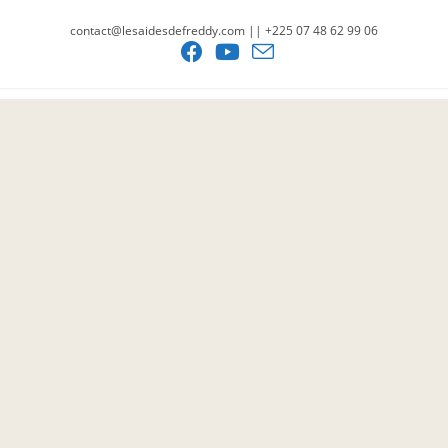
contact@lesaidesdefreddy.com || +225 07 48 62 99 06