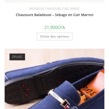
BALADEUSE
,
CHAUSSURE
,
CUIR
,
SEBAGO
Chaussure Baladeuse – Sebago en Cuir Marron
21,900
CFA
Choix des options
ÉPUISÉ