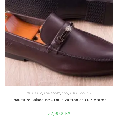
BALADEUSE
,
CHAUSSURE
,
CUIR
,
LOUIS VUITTON
Chaussure Baladeuse – Louis Vuitton en Cuir Marron
27,900
CFA