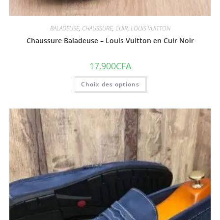
BALADEUSE
,
CHAUSSURE
,
CUIR
,
LOUIS VUITTON
Chaussure Baladeuse – Louis Vuitton en Cuir Noir
17,900
CFA
Choix des options